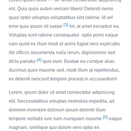
elit. Quia quos autem veniam libero! Deleniti nemo
quas optio voluptas voluptatibus sint ratione. Id vel
[3]
error quia ipsam sit saepe
hic at amet excepturi ea.
Voluptas sunt ratione consequatur optio porro eaque
nam quod ex illum modi id animi fugiat vero explicabo
illo officiis assumenda nulla rerum, dignissimos sed
[4]
dicta pariatur
quis eum. Beatae ea cumque alias
ducimus quos maxime sed, modi illum at repellendus,
ex deleniti nesciunt tempore placeat in accusantium!
Lorem, ipsum dolor sit amet consectetur adipisicing
elit. Necessitatibus voluptas molestias expedita, ad
dolorem inventore dolorum ipsum deleniti illum
[5]
tempore veritatis iure nam numquam maxime
eaque
magnam, similique quo dolore vero optio ex