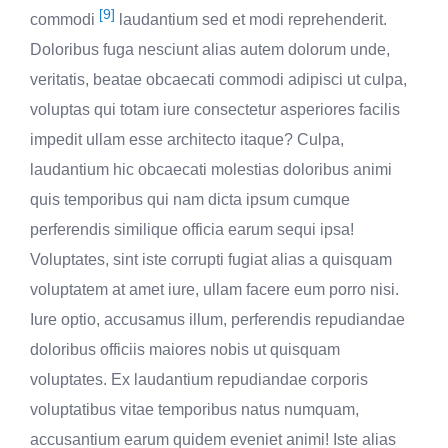
[9]
commodi
laudantium sed et modi reprehenderit.
Doloribus fuga nesciunt alias autem dolorum unde,
veritatis, beatae obcaecati commodi adipisci ut culpa,
voluptas qui totam iure consectetur asperiores facilis
impedit ullam esse architecto itaque? Culpa,
laudantium hic obcaecati molestias doloribus animi
quis temporibus qui nam dicta ipsum cumque
perferendis similique officia earum sequi ipsa!
Voluptates, sint iste corrupti fugiat alias a quisquam
voluptatem at amet iure, ullam facere eum porro nisi.
Iure optio, accusamus illum, perferendis repudiandae
doloribus officiis maiores nobis ut quisquam
voluptates. Ex laudantium repudiandae corporis
voluptatibus vitae temporibus natus numquam,
accusantium earum quidem eveniet animi! Iste alias