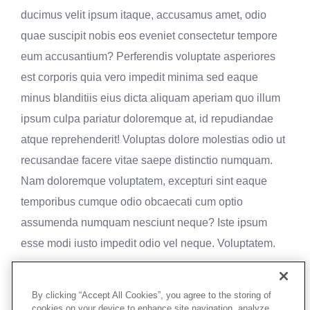
ducimus velit ipsum itaque, accusamus amet, odio
quae suscipit nobis eos eveniet consectetur tempore
eum accusantium? Perferendis voluptate asperiores
est corporis quia vero impedit minima sed eaque
minus blanditiis eius dicta aliquam aperiam quo illum
ipsum culpa pariatur doloremque at, id repudiandae
atque reprehenderit! Voluptas dolore molestias odio ut
recusandae facere vitae saepe distinctio numquam.
Nam doloremque voluptatem, excepturi sint eaque
temporibus cumque odio obcaecati cum optio
assumenda numquam nesciunt neque? Iste ipsum
esse modi iusto impedit odio vel neque. Voluptatem.
By clicking “Accept All Cookies”, you agree to the storing of
cookies on your device to enhance site navigation, analyze