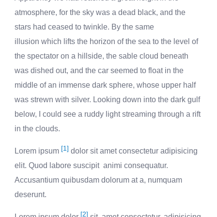
atmosphere, for the sky was a dead black, and the
stars had ceased to twinkle. By the same
illusion which lifts the horizon of the sea to the level of
the spectator on a hillside, the sable cloud beneath
was dished out, and the car seemed to float in the
middle of an immense dark sphere, whose upper half
was strewn with silver. Looking down into the dark gulf
below, I could see a ruddy light streaming through a rift
in the clouds.
[1]
Lorem ipsum
dolor sit amet consectetur adipisicing
elit. Quod labore suscipit animi consequatur.
Accusantium quibusdam dolorum at a, numquam
deserunt.
[2]
Lorem ipsum dolor
sit amet consectetur, adipisicing