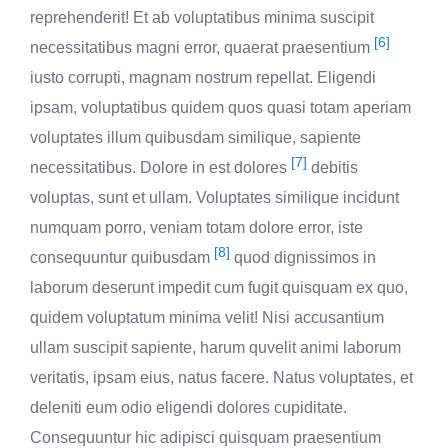
reprehenderit! Et ab voluptatibus minima suscipit
[6]
necessitatibus magni error, quaerat praesentium
iusto corrupti, magnam nostrum repellat. Eligendi
ipsam, voluptatibus quidem quos quasi totam aperiam
voluptates illum quibusdam similique, sapiente
[7]
necessitatibus. Dolore in est dolores
debitis
voluptas, sunt et ullam. Voluptates similique incidunt
numquam porro, veniam totam dolore error, iste
[8]
consequuntur quibusdam
quod dignissimos in
laborum deserunt impedit cum fugit quisquam ex quo,
quidem voluptatum minima velit! Nisi accusantium
ullam suscipit sapiente, harum quvelit animi laborum
veritatis, ipsam eius, natus facere. Natus voluptates, et
deleniti eum odio eligendi dolores cupiditate.
Consequuntur hic adipisci quisquam praesentium